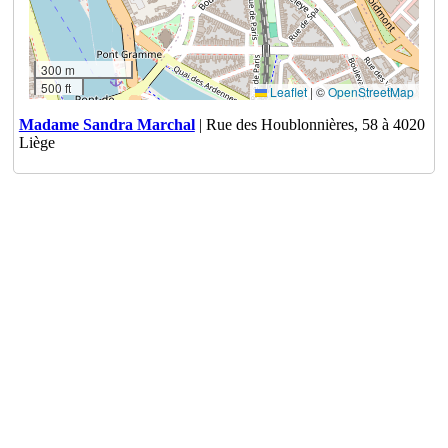
300 m
500 ft
Leaflet
|
©
OpenStreetMap
Madame Sandra Marchal
| Rue des Houblonnières, 58 à 4020
Liège