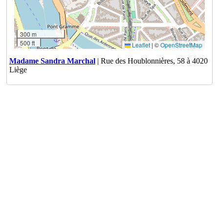
300 m
500 ft
Leaflet
|
©
OpenStreetMap
Madame Sandra Marchal
| Rue des Houblonnières, 58 à 4020
Liège