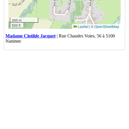
300 m
500 ft
Leaflet
|
©
OpenStreetMap
Madame Clotilde Jacquet
| Rue Chaudes Voies, 56 à 5100
Naninne