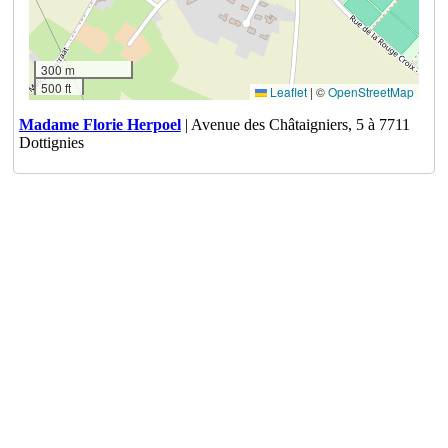
300 m
500 ft
Leaflet
|
©
OpenStreetMap
Madame Florie Herpoel
| Avenue des Châtaigniers, 5 à 7711
Dottignies