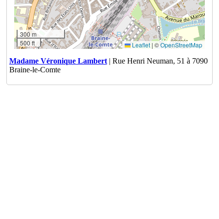
300 m
500 ft
Leaflet
|
©
OpenStreetMap
Madame Véronique Lambert
| Rue Henri Neuman, 51 à 7090
Braine-le-Comte