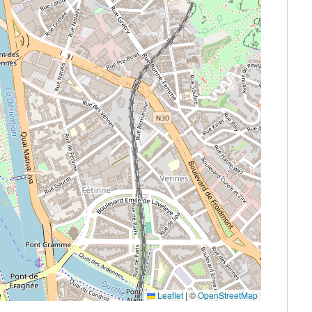
Leaflet
|
©
OpenStreetMap