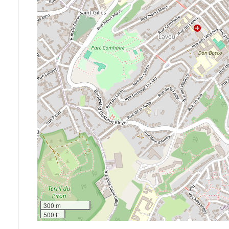
300 m
500 ft