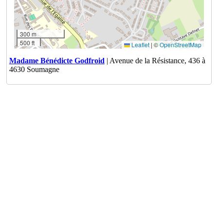
300 m
500 ft
Leaflet
|
©
OpenStreetMap
Madame Bénédicte Godfroid
| Avenue de la Résistance, 436 à
4630 Soumagne