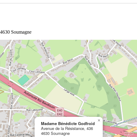
 à 4630 Soumagne
×
Madame Bénédicte Godfroid
Avenue de la Résistance, 436
4630 Soumagne