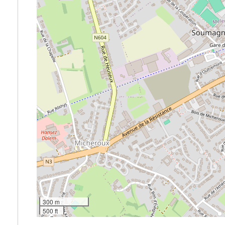
300 m
500 ft