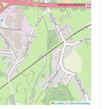
Leaflet
|
©
OpenStreetMap