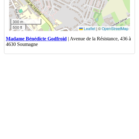
300 m
500 ft
Leaflet
|
©
OpenStreetMap
Madame Bénédicte Godfroid
| Avenue de la Résistance, 436 à
4630 Soumagne