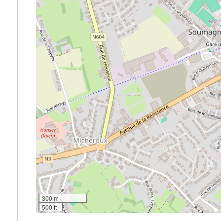
300 m
500 ft