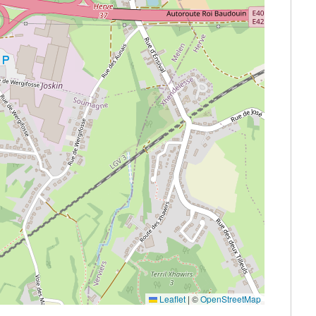
Leaflet
|
©
OpenStreetMap