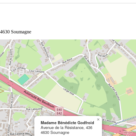
 à 4630 Soumagne
×
Madame Bénédicte Godfroid
Avenue de la Résistance, 436
4630 Soumagne