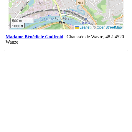
500 m
1000 ft
Leaflet
|
©
OpenStreetMap
Madame Bénédicte Godfroid
| Chaussée de Wavre, 48 à 4520
Wanze