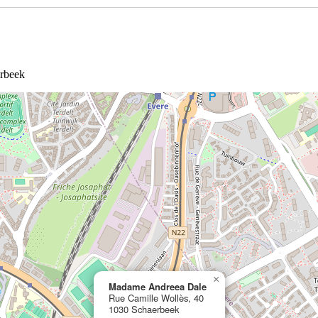
erbeek
×
Madame Andreea Dale
Rue Camille Wollès, 40
1030 Schaerbeek