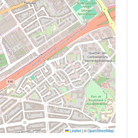
Leaflet
|
©
OpenStreetMap