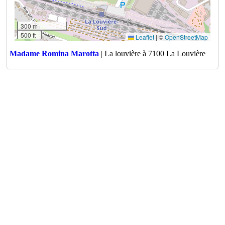
300 m
500 ft
Leaflet
|
©
OpenStreetMap
Madame Romina Marotta
| La louvière à 7100 La Louvière