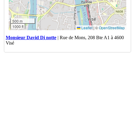
500 m
1000 ft
Leaflet
|
©
OpenStreetMap
Monsieur David Di notte
| Rue de Mons, 208 Bte A1 à 4600
Visé