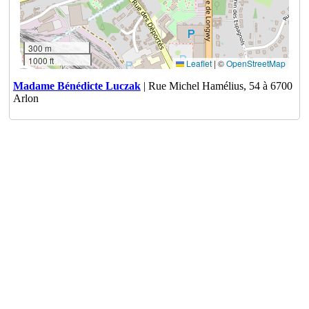
300 m
1000 ft
Leaflet
|
©
OpenStreetMap
Madame Bénédicte Luczak
| Rue Michel Hamélius, 54 à 6700
Arlon