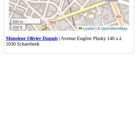
300 m
500 ft
Leaflet
|
©
OpenStreetMap
Monsieur Olivier Dupuis
| Avenue Eugène Plasky 140 a à
1030 Schaerbeek