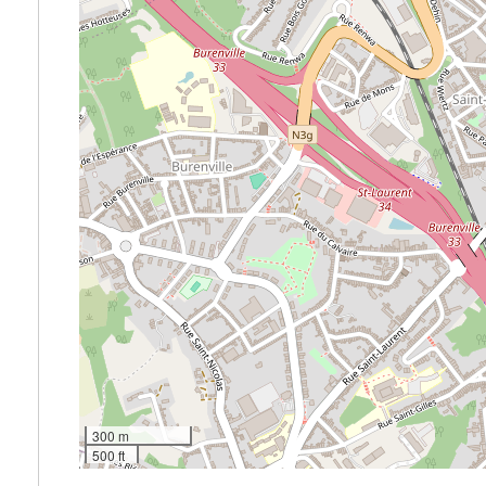
300 m
500 ft