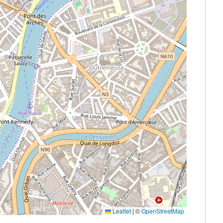
Leaflet
|
©
OpenStreetMap