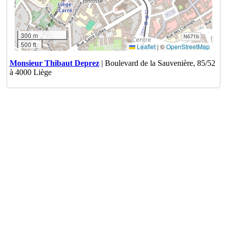
300 m
500 ft
Leaflet
|
©
OpenStreetMap
Monsieur Thibaut Deprez
| Boulevard de la Sauvenière, 85/52
à 4000 Liège