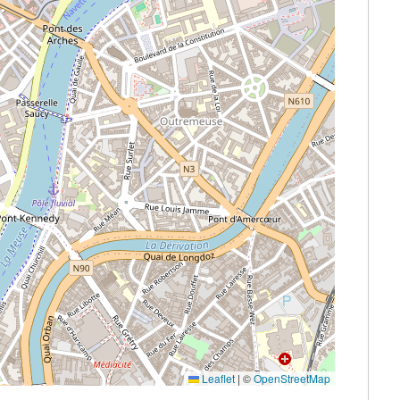
Leaflet
|
©
OpenStreetMap