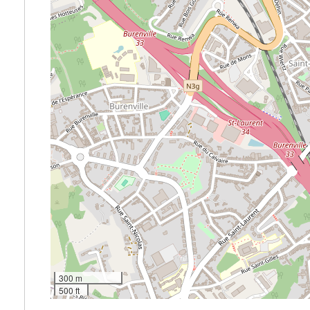
300 m
500 ft