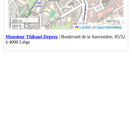
300 m
500 ft
Leaflet
|
©
OpenStreetMap
Monsieur Thibaut Deprez
| Boulevard de la Sauvenière, 85/52
à 4000 Liège