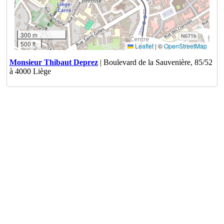
300 m
500 ft
Leaflet
|
©
OpenStreetMap
Monsieur Thibaut Deprez
| Boulevard de la Sauvenière, 85/52
à 4000 Liège