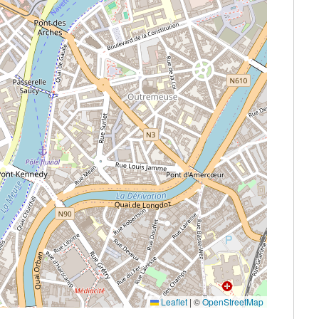
Leaflet
|
©
OpenStreetMap