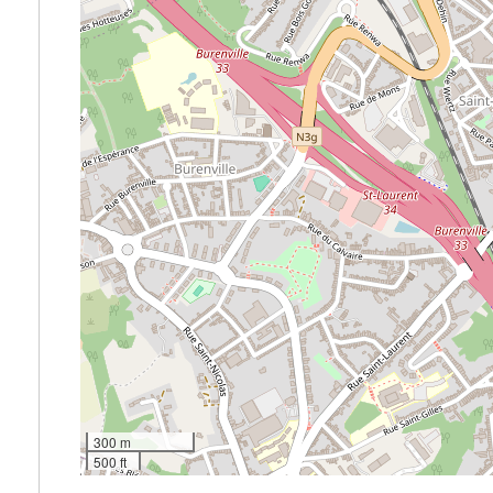
300 m
500 ft