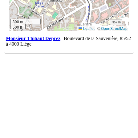
300 m
500 ft
Leaflet
|
©
OpenStreetMap
Monsieur Thibaut Deprez
| Boulevard de la Sauvenière, 85/52
à 4000 Liège