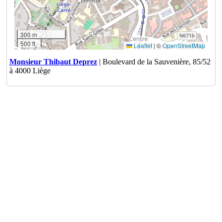
300 m
500 ft
Leaflet
|
©
OpenStreetMap
Monsieur Thibaut Deprez
| Boulevard de la Sauvenière, 85/52
à 4000 Liège