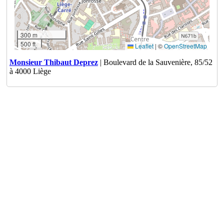
300 m
500 ft
Leaflet
|
©
OpenStreetMap
Monsieur Thibaut Deprez
| Boulevard de la Sauvenière, 85/52
à 4000 Liège