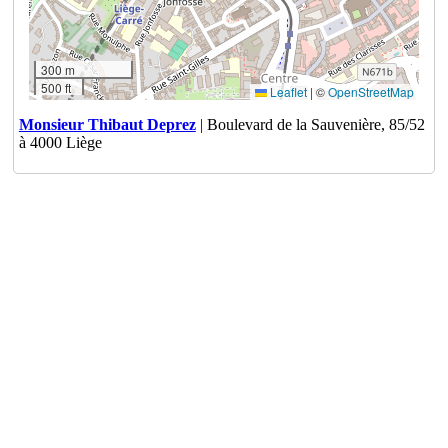
300 m
500 ft
Leaflet
|
©
OpenStreetMap
Monsieur Thibaut Deprez
| Boulevard de la Sauvenière, 85/52
à 4000 Liège