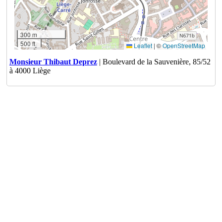
300 m
500 ft
Leaflet
|
©
OpenStreetMap
Monsieur Thibaut Deprez
| Boulevard de la Sauvenière, 85/52
à 4000 Liège