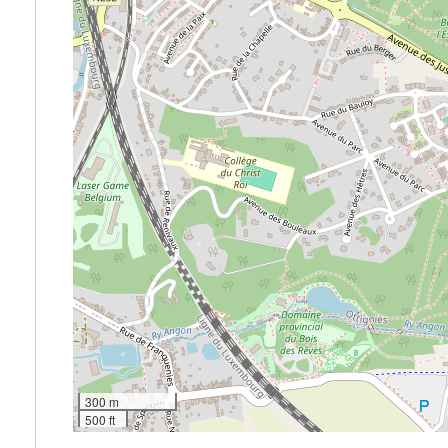
300 m
500 ft