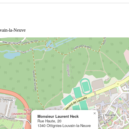
uvain-la-Neuve
×
Monsieur Laurent Heck
Rue Haute, 20
1340 Ottignies-Louvain-la-Neuve