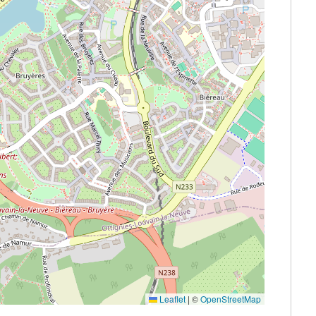
Leaflet
|
©
OpenStreetMap