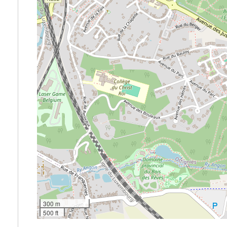
300 m
500 ft