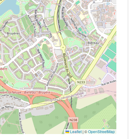
Leaflet
|
©
OpenStreetMap