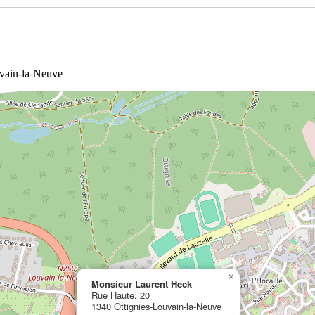
uvain-la-Neuve
×
Monsieur Laurent Heck
Rue Haute, 20
1340 Ottignies-Louvain-la-Neuve