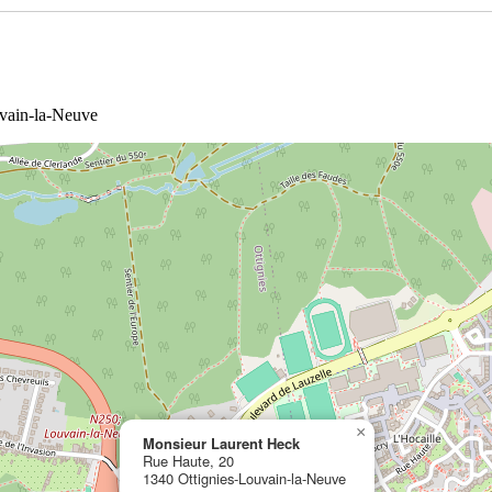
uvain-la-Neuve
×
Monsieur Laurent Heck
Rue Haute, 20
1340 Ottignies-Louvain-la-Neuve