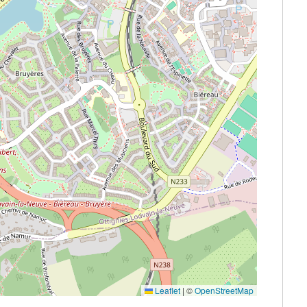
Leaflet
|
©
OpenStreetMap