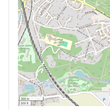
300 m
500 ft