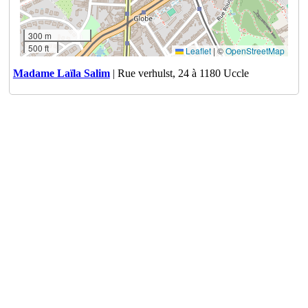
300 m
500 ft
Leaflet
|
©
OpenStreetMap
Madame Laïla Salim
| Rue verhulst, 24 à 1180 Uccle