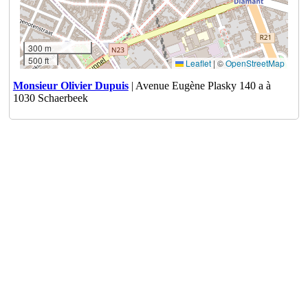
300 m
500 ft
Leaflet
|
©
OpenStreetMap
Monsieur Olivier Dupuis
| Avenue Eugène Plasky 140 a à
1030 Schaerbeek