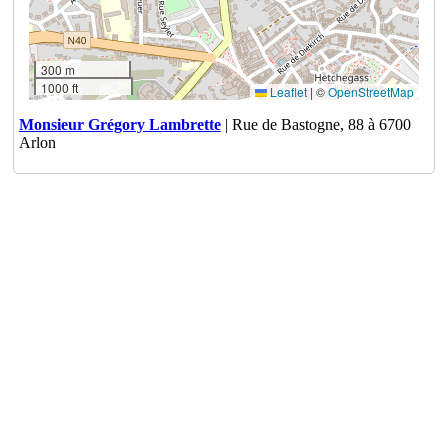
300 m
1000 ft
Leaflet
|
©
OpenStreetMap
Monsieur Grégory Lambrette
| Rue de Bastogne, 88 à 6700
Arlon