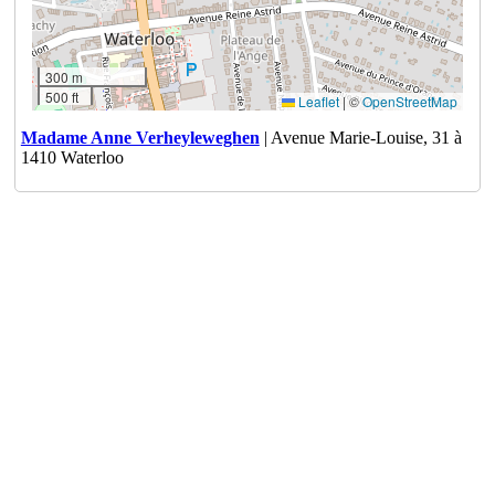
300 m
500 ft
Leaflet
|
©
OpenStreetMap
Madame Anne Verheyleweghen
| Avenue Marie-Louise, 31 à
1410 Waterloo