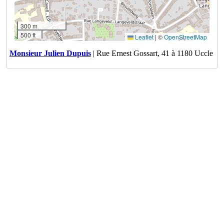
300 m
500 ft
Leaflet
|
©
OpenStreetMap
Monsieur Julien Dupuis
| Rue Ernest Gossart, 41 à 1180 Uccle