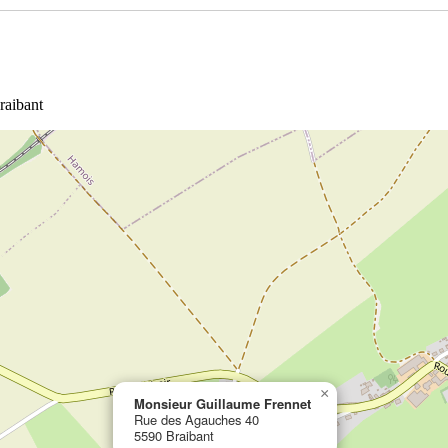
raibant
×
Monsieur Guillaume Frennet
Rue des Agauches 40
5590 Braibant