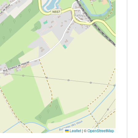
Leaflet
|
©
OpenStreetMap