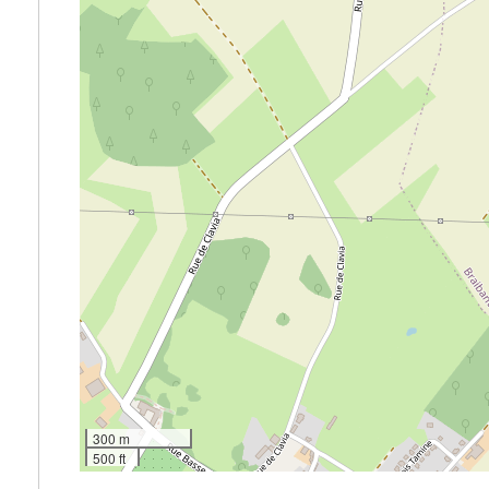
300 m
500 ft