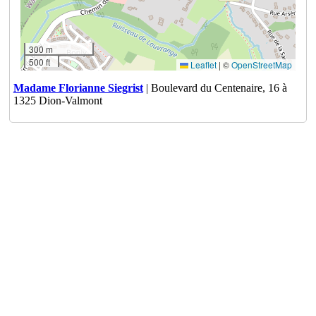
300 m
500 ft
Leaflet
|
©
OpenStreetMap
Madame Florianne Siegrist
| Boulevard du Centenaire, 16 à
1325 Dion-Valmont