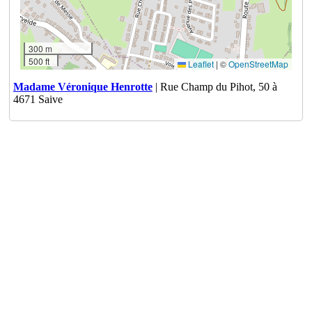
300 m
500 ft
Leaflet
|
©
OpenStreetMap
Madame Véronique Henrotte
| Rue Champ du Pihot, 50 à
4671 Saive