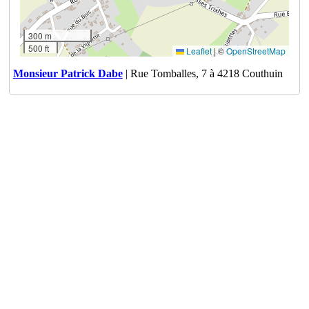
300 m
500 ft
Leaflet
|
©
OpenStreetMap
Monsieur Patrick Dabe
| Rue Tomballes, 7 à 4218 Couthuin