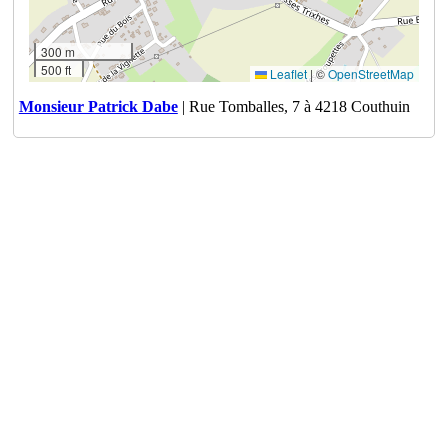
300 m
500 ft
Leaflet
|
©
OpenStreetMap
Monsieur Patrick Dabe
| Rue Tomballes, 7 à 4218 Couthuin