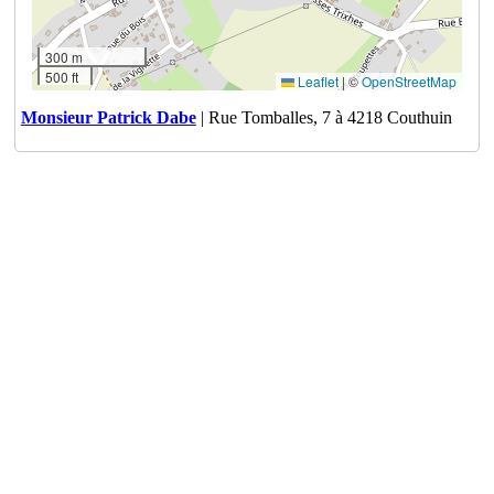
300 m
500 ft
Leaflet
|
©
OpenStreetMap
Monsieur Patrick Dabe
| Rue Tomballes, 7 à 4218 Couthuin