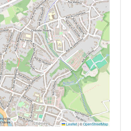
Leaflet
|
©
OpenStreetMap