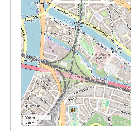
300 m
500 ft