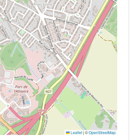
Leaflet
|
©
OpenStreetMap