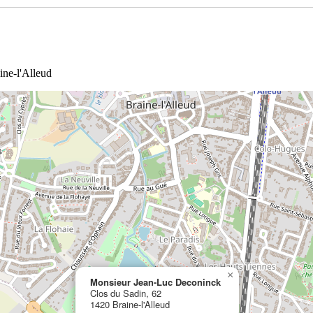
ine-l'Alleud
×
Monsieur Jean-Luc Deconinck
Clos du Sadin, 62
1420 Braine-l'Alleud