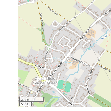
300 m
500 ft