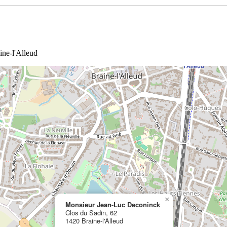
ine-l'Alleud
×
Monsieur Jean-Luc Deconinck
Clos du Sadin, 62
1420 Braine-l'Alleud