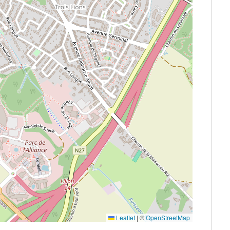
Leaflet
|
©
OpenStreetMap