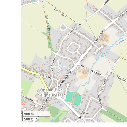
300 m
500 ft