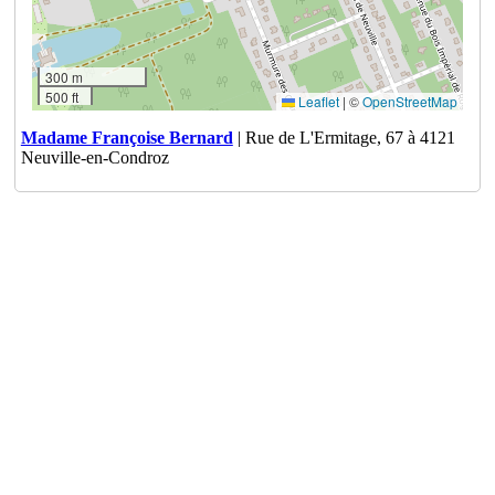
300 m
500 ft
Leaflet
|
©
OpenStreetMap
Madame Françoise Bernard
| Rue de L'Ermitage, 67 à 4121
Neuville-en-Condroz