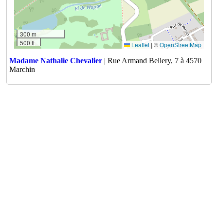
300 m
500 ft
Leaflet
|
©
OpenStreetMap
Madame Nathalie Chevalier
| Rue Armand Bellery, 7 à 4570
Marchin