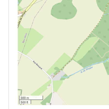
300 m
500 ft