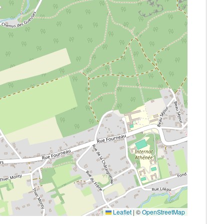
Leaflet
|
©
OpenStreetMap