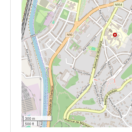
300 m
500 ft