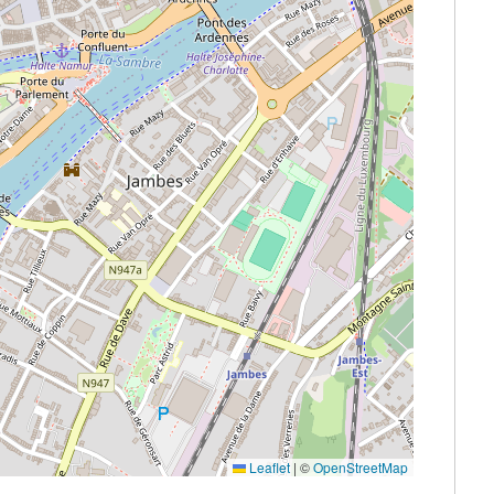
Leaflet
|
©
OpenStreetMap