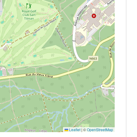
Leaflet
|
©
OpenStreetMap