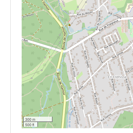
300 m
500 ft