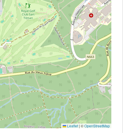
Leaflet
|
©
OpenStreetMap