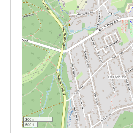
300 m
500 ft